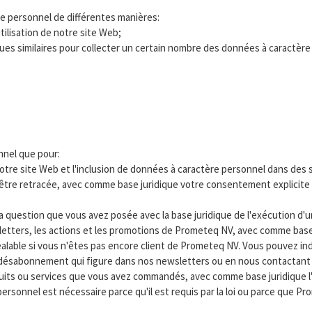
e personnel de différentes manières:
tilisation de notre site Web;
ues similaires pour collecter un certain nombre des données à caractère p
nnel que pour:
notre site Web et l'inclusion de données à caractère personnel dans des s
tre retracée, avec comme base juridique votre consentement explicite et
a question que vous avez posée avec la base juridique de l'exécution d'
sletters, les actions et les promotions de Prometeq NV, avec comme base j
éalable si vous n'êtes pas encore client de Prometeq NV. Vous pouvez i
de désabonnement qui figure dans nos newsletters ou en nous contactant 
produits ou services que vous avez commandés, avec comme base juridique
rsonnel est nécessaire parce qu'il est requis par la loi ou parce que Prom