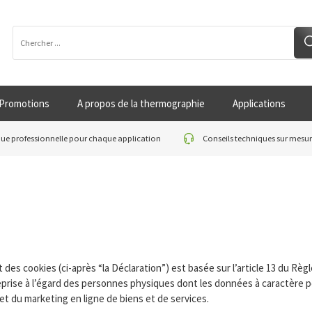
Promotions
A propos de la thermographie
Applications
e professionnelle pour chaque application
Conseils techniques sur mesu
t des cookies (ci-après “la Déclaration”) est basée sur l’article 13 du R
reprise à l’égard des personnes physiques dont les données à caractère 
et du marketing en ligne de biens et de services.