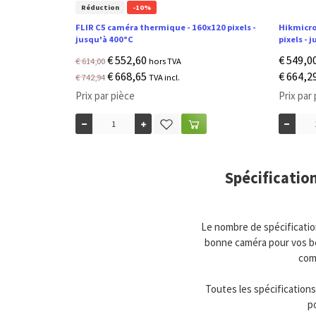
Réduction
-10%
FLIR C5 caméra thermique - 160x120 pixels -
Hikmicro
jusqu'à 400°C
pixels - 
€ 552,60
€ 549,0
€ 614,00
hors TVA
€ 668,65
€ 664,2
€ 742,94
TVA incl.
Prix par pièce
Prix par
Spécificatio
Le nombre de spécificatio
bonne caméra pour vos bes
com
Toutes les spécifications
p