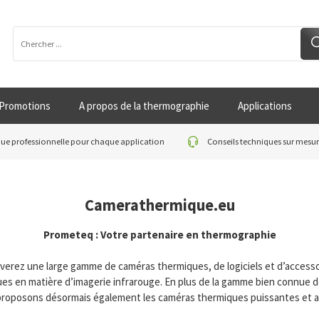
Promotions
A propos de la thermographie
Applications
e professionnelle pour chaque application
Conseils techniques sur mesu
Camerathermique.eu
Prometeq : Votre partenaire en thermographie
erez une large gamme de caméras thermiques, de logiciels et d’access
ues en matière d’imagerie infrarouge. En plus de la gamme bien connue de 
roposons désormais également les caméras thermiques puissantes et a