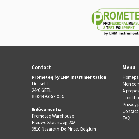
Contact
Menu
Prometeq by LHM Instrumentation
Homepa
Liessel 1
Mon co
2440 GEEL
A propo
BE0449.667.056
Conditio
Privacy 
Enlèvements:
Contact
Prometeq Warehouse
FAQ
Nieuwe Steenweg 20A
9810 Nazareth-De Pinte, Belgium