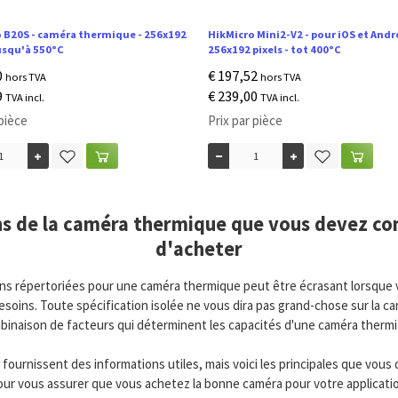
 B20S - caméra thermique - 256x192
HikMicro Mini2-V2 - pour iOS et Andr
jusqu'à 550°C
256x192 pixels - tot 400°C
0
€ 197,52
hors TVA
hors TVA
9
€ 239,00
TVA incl.
TVA incl.
 pièce
Prix par pièce
ns de la caméra thermique que vous devez co
d'acheter
ns répertoriées pour une caméra thermique peut être écrasant lorsque 
oins. Toute spécification isolée ne vous dira pas grand-chose sur la camé
binaison de facteurs qui déterminent les capacités d'une caméra thermi
 fournissent des informations utiles, mais voici les principales que vo
our vous assurer que vous achetez la bonne caméra pour votre applicatio