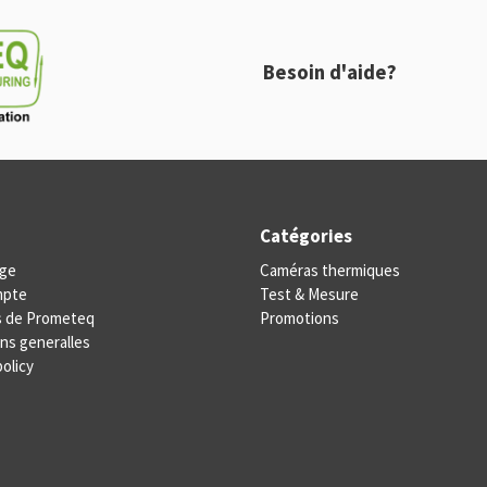
Besoin d'aide?
Catégories
ge
Caméras thermiques
mpte
Test & Mesure
s de Prometeq
Promotions
ns generalles
policy