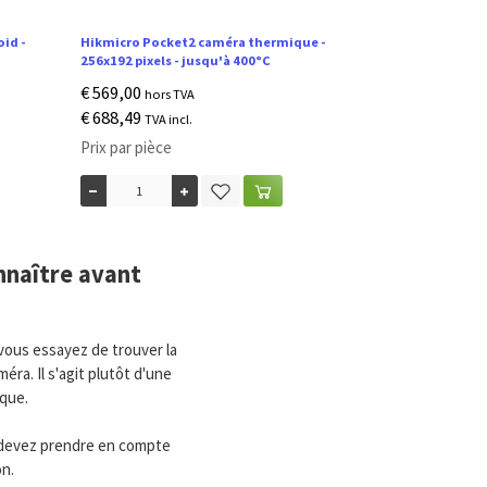
oid -
Hikmicro Pocket2 caméra thermique -
256x192 pixels - jusqu'à 400°C
€ 569,00
hors TVA
€ 688,49
TVA incl.
Prix par pièce
nnaître avant
vous essayez de trouver la
ra. Il s'agit plutôt d'une
que.
us devez prendre en compte
n.