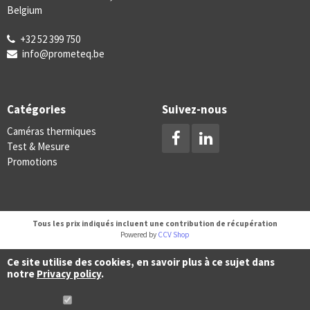
Belgium
+32 52 399 750
info@prometeq.be
Catégories
Suivez-nous
Caméras thermiques
Test & Mesure
Promotions
Tous les prix indiqués incluent une contribution de récupération
Powered by
CCV Shop
Ce site utilise des cookies, en savoir plus à ce sujet dans
notre
Privacy policy
.