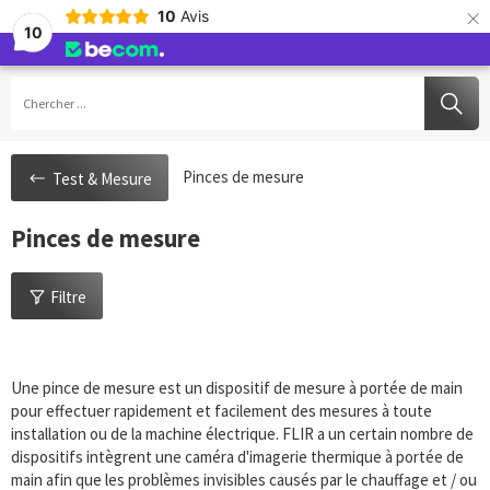
×
10
Avis
10
Service de livraison gratuit 100,-€
Caméra thermique professionnelle pour chaque application
Conseils techniques sur mesure
Qualité et fiabilité
Pinces de mesure
Test & Mesure
Pinces de mesure
Filtre
Une pince de mesure est un dispositif de mesure à portée de main
pour effectuer rapidement et facilement des mesures à toute
installation ou de la machine électrique. FLIR a un certain nombre de
dispositifs intègrent une caméra d'imagerie thermique à portée de
main afin que les problèmes invisibles causés par le chauffage et / ou