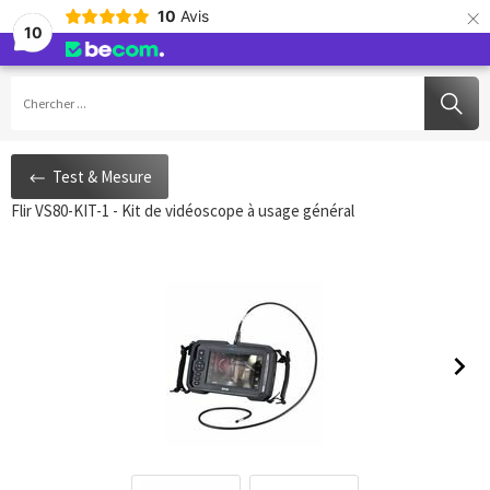
×
10
Avis
10
Service de livraison gratuit 100,-€
Caméra thermique professionnelle pour chaque application
Conseils techniques sur mesure
Qualité et fiabilité
Test & Mesure
Flir VS80-KIT-1 - Kit de vidéoscope à usage général